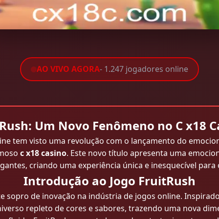
AO VIVO AGORA
- 1.247 jogadores online
tRush: Um Novo Fenômeno no C x18 C
line tem visto uma revolução com o lançamento do emoci
amoso
c x18 casino
. Este novo título apresenta uma emocion
igantes, criando uma experiência única e inesquecível para
Introdução ao Jogo FruitRush
sopro de inovação na indústria de jogos online. Inspirado 
niverso repleto de cores e sabores, trazendo uma nova dime