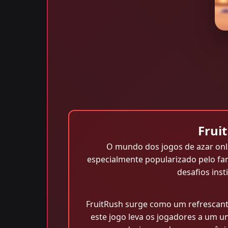
Frui
O mundo dos jogos de azar on
especialmente popularizado pelo f
desafios inst
FruitRush surge como um refrescante 
este jogo leva os jogadores a um u