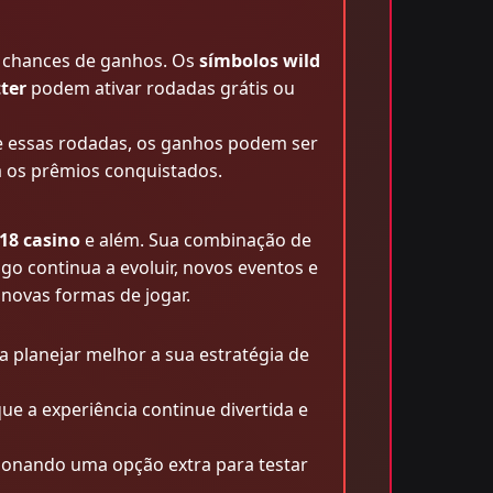
 chances de ganhos. Os
símbolos wild
ter
podem ativar rodadas grátis ou
te essas rodadas, os ganhos podem ser
a os prêmios conquistados.
x18 casino
e além. Sua combinação de
go continua a evoluir, novos eventos e
novas formas de jogar.
 planejar melhor a sua estratégia de
ue a experiência continue divertida e
ionando uma opção extra para testar