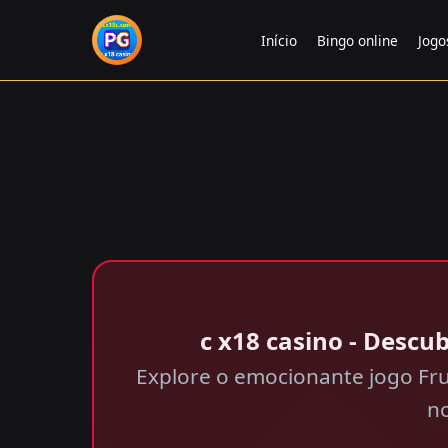
Início
Bingo online
Jogo
c x18 casino - Descu
Explore o emocionante jogo Frui
no