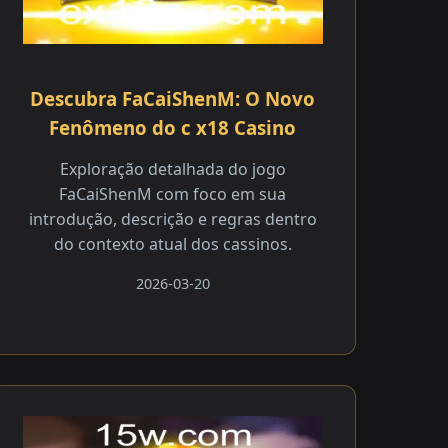
Descubra FaCaiShenM: O Novo
Fenômeno do c x18 Casino
Exploração detalhada do jogo
FaCaiShenM com foco em sua
introdução, descrição e regras dentro
do contexto atual dos cassinos.
2026-03-20