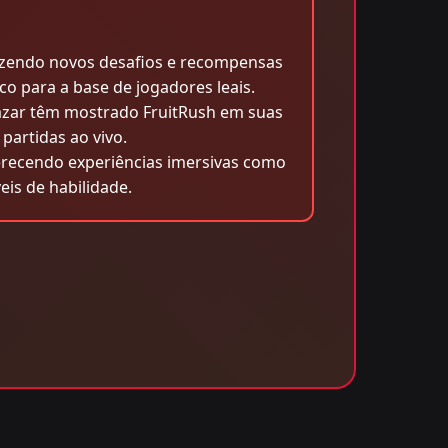
razendo novos desafios e recompensas
o para a base de jogadores leais.
 azar têm mostrado FruitRush em suas
partidas ao vivo.
ferecendo experiências imersivas como
is de habilidade.