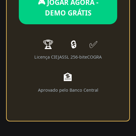
🎮 JOGAR AGORA -
DEMO GRÁTIS
🏆
🔒
✅
Licença CIEJA
SSL 256-bit
eCOGRA
🏦
Aprovado pelo Banco Central