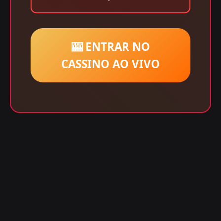
🎰 ENTRAR NO
CASSINO AO VIVO