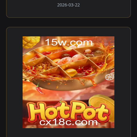
2026-03-22