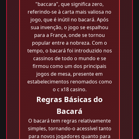
"baccara", que significa zero,
referindo-se à carta mais valiosa no
jogo, que é inútil no bacará. Após
sua invenção, o jogo se espalhou
para a França, onde se tornou
popular entre a nobreza. Com o
tempo, o bacará foi introduzido nos
cassinos de todo o mundo e se
firmou como um dos principais
jogos de mesa, presente em
estabelecimentos renomados como
o c x18 casino.
Regras Básicas do
Bacará
O bacará tem regras relativamente
simples, tornando-o acessível tanto
para novos jogadores quanto para