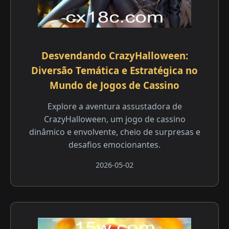
Desvendando CrazyHalloween:
Diversão Temática e Estratégica no
Mundo de Jogos de Cassino
Explore a aventura assustadora de
CrazyHalloween, um jogo de cassino
dinâmico e envolvente, cheio de surpresas e
desafios emocionantes.
2026-05-02