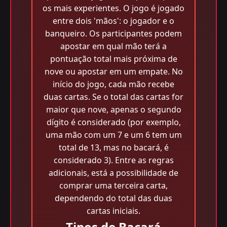
os mais experientes. O jogo é jogado
entre dois 'mãos': o jogador e o
banqueiro. Os participantes podem
apostar em qual mão terá a
pontuação total mais próxima de
nove ou apostar em um empate. No
início do jogo, cada mão recebe
duas cartas. Se o total das cartas for
maior que nove, apenas o segundo
dígito é considerado (por exemplo,
uma mão com um 7 e um 6 tem um
total de 13, mas no bacará, é
considerado 3). Entre as regras
adicionais, está a possibilidade de
comprar uma terceira carta,
dependendo do total das duas
cartas iniciais.
Tipos de Bacará