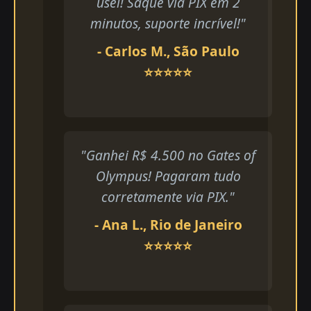
usei! Saque via PIX em 2
minutos, suporte incrível!"
- Carlos M., São Paulo
⭐⭐⭐⭐⭐
"Ganhei R$ 4.500 no Gates of
Olympus! Pagaram tudo
corretamente via PIX."
- Ana L., Rio de Janeiro
⭐⭐⭐⭐⭐