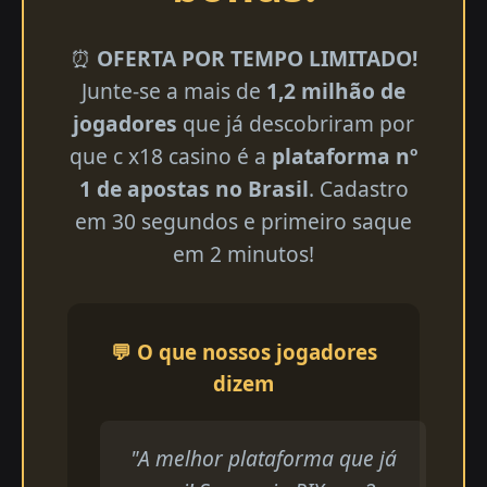
⏰
OFERTA POR TEMPO LIMITADO!
Junte-se a mais de
1,2 milhão de
jogadores
que já descobriram por
que c x18 casino é a
plataforma nº
1 de apostas no Brasil
. Cadastro
em 30 segundos e primeiro saque
em 2 minutos!
💬 O que nossos jogadores
dizem
"A melhor plataforma que já