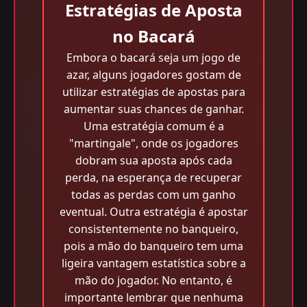
Estratégias de Aposta
no Bacará
Embora o bacará seja um jogo de
azar, alguns jogadores gostam de
utilizar estratégias de apostas para
aumentar suas chances de ganhar.
Uma estratégia comum é a
"martingale", onde os jogadores
dobram sua aposta após cada
perda, na esperança de recuperar
todas as perdas com um ganho
eventual. Outra estratégia é apostar
consistentemente no banqueiro,
pois a mão do banqueiro tem uma
ligeira vantagem estatística sobre a
mão do jogador. No entanto, é
importante lembrar que nenhuma