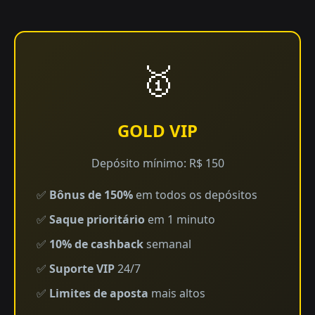
🥇
GOLD VIP
Depósito mínimo: R$ 150
✅
Bônus de 150%
em todos os depósitos
✅
Saque prioritário
em 1 minuto
✅
10% de cashback
semanal
✅
Suporte VIP
24/7
✅
Limites de aposta
mais altos