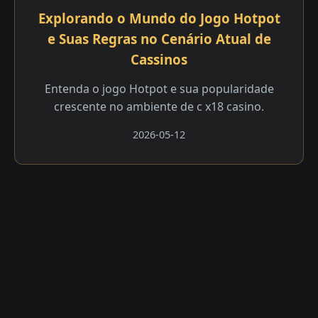
Explorando o Mundo do Jogo Hotpot
e Suas Regras no Cenário Atual de
Cassinos
Entenda o jogo Hotpot e sua popularidade
crescente no ambiente de c x18 casino.
2026-05-12