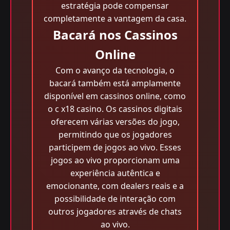
estratégia pode compensar
completamente a vantagem da casa.
Bacará nos Cassinos
Online
Com o avanço da tecnologia, o
bacará também está amplamente
disponível em cassinos online, como
o c x18 casino. Os cassinos digitais
oferecem várias versões do jogo,
permitindo que os jogadores
participem de jogos ao vivo. Esses
jogos ao vivo proporcionam uma
experiência autêntica e
emocionante, com dealers reais e a
possibilidade de interação com
outros jogadores através de chats
ao vivo.