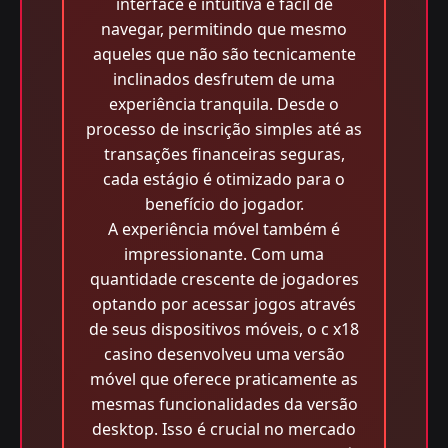
interface é intuitiva e fácil de
navegar, permitindo que mesmo
aqueles que não são tecnicamente
inclinados desfrutem de uma
experiência tranquila. Desde o
processo de inscrição simples até as
transações financeiras seguras,
cada estágio é otimizado para o
benefício do jogador.
A experiência móvel também é
impressionante. Com uma
quantidade crescente de jogadores
optando por acessar jogos através
de seus dispositivos móveis, o c x18
casino desenvolveu uma versão
móvel que oferece praticamente as
mesmas funcionalidades da versão
desktop. Isso é crucial no mercado