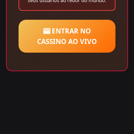
seus usuários ao redor do mundo.
🎰 ENTRAR NO
CASSINO AO VIVO