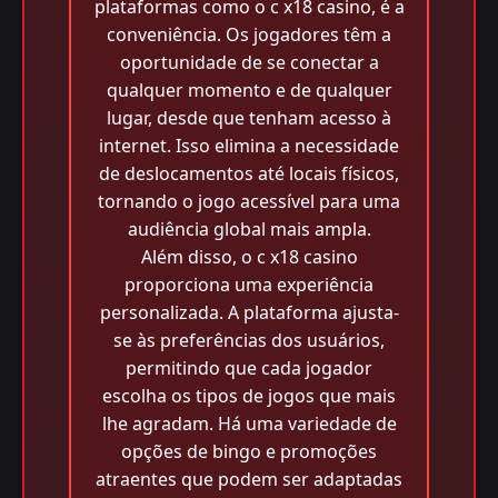
plataformas como o c x18 casino, é a
conveniência. Os jogadores têm a
oportunidade de se conectar a
qualquer momento e de qualquer
lugar, desde que tenham acesso à
internet. Isso elimina a necessidade
de deslocamentos até locais físicos,
tornando o jogo acessível para uma
audiência global mais ampla.
Além disso, o c x18 casino
proporciona uma experiência
personalizada. A plataforma ajusta-
se às preferências dos usuários,
permitindo que cada jogador
escolha os tipos de jogos que mais
lhe agradam. Há uma variedade de
opções de bingo e promoções
atraentes que podem ser adaptadas