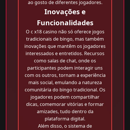
ao gosto de diferentes jogadores.
Inovações e
Funcionalidades
O c x18 casino não só oferece jogos
tradicionais de bingo, mas também
inovações que mantêm os jogadores
interessados e entretidos. Recursos
como salas de chat, onde os
participantes podem interagir uns
com os outros, tornam a experiência
mais social, emulando a natureza
comunitária do bingo tradicional. Os
jogadores podem compartilhar
dicas, comemorar vitórias e formar
amizades, tudo dentro da
plataforma digital.
Além disso, o sistema de