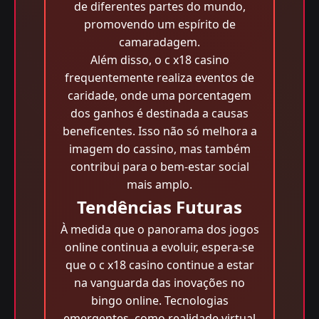
de diferentes partes do mundo,
promovendo um espírito de
camaradagem.
Além disso, o c x18 casino
frequentemente realiza eventos de
caridade, onde uma porcentagem
dos ganhos é destinada a causas
beneficentes. Isso não só melhora a
imagem do cassino, mas também
contribui para o bem-estar social
mais amplo.
Tendências Futuras
À medida que o panorama dos jogos
online continua a evoluir, espera-se
que o c x18 casino continue a estar
na vanguarda das inovações no
bingo online. Tecnologias
emergentes, como realidade virtual