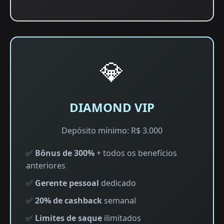
💎
DIAMOND VIP
Depósito mínimo: R$ 3.000
✅
Bônus de 300%
+ todos os benefícios
anteriores
✅
Gerente pessoal
dedicado
✅
20% de cashback
semanal
✅
Limites de saque
ilimitados