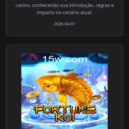
casino, conhecendo sua introdução, regras e
impacto no cenário atual.
2026-04-07