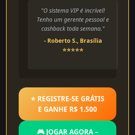
"O sistema VIP é incrível!
Tenho um gerente pessoal e
cashback toda semana."
- Roberto S., Brasília
⭐⭐⭐⭐⭐
⭐ REGISTRE-SE GRÁTIS
E GANHE R$ 1.500
🎮 JOGAR AGORA –