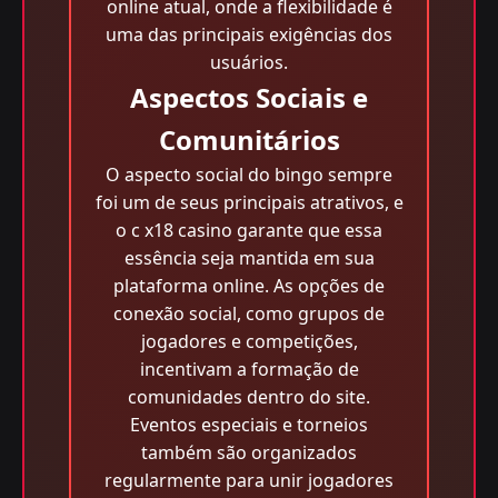
online atual, onde a flexibilidade é
uma das principais exigências dos
usuários.
Aspectos Sociais e
Comunitários
O aspecto social do bingo sempre
foi um de seus principais atrativos, e
o c x18 casino garante que essa
essência seja mantida em sua
plataforma online. As opções de
conexão social, como grupos de
jogadores e competições,
incentivam a formação de
comunidades dentro do site.
Eventos especiais e torneios
também são organizados
regularmente para unir jogadores