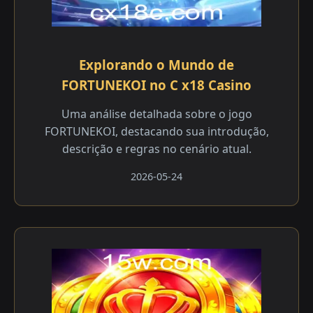
Explorando o Mundo de
FORTUNEKOI no C x18 Casino
Uma análise detalhada sobre o jogo
FORTUNEKOI, destacando sua introdução,
descrição e regras no cenário atual.
2026-05-24