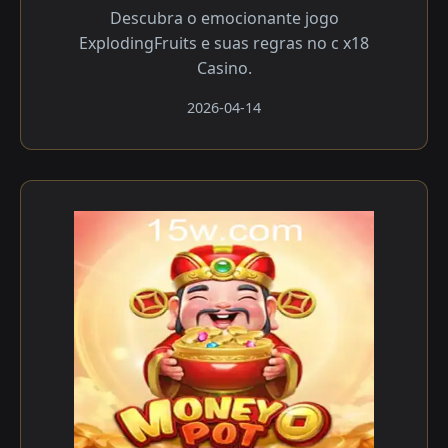
Descubra o emocionante jogo
ExplodingFruits e suas regras no c x18
Casino.
2026-04-14