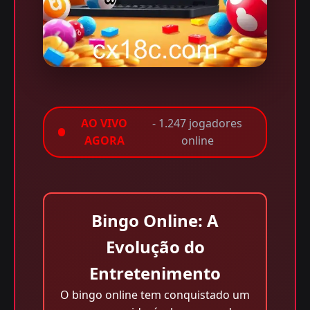
AO VIVO
- 1.247 jogadores
AGORA
online
Bingo Online: A
Evolução do
Entretenimento
O bingo online tem conquistado um