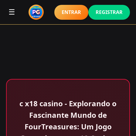
☰
ENTRAR
REGISTRAR
c x18 casino - Explorando o
Fascinante Mundo de
FourTreasures: Um Jogo