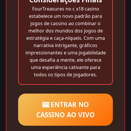
FourTreasures no c x18 casino
estabelece um novo padrão para
jogos de cassino ao combinar o
melhor dos mundos dos jogos de
estratégia e caça-níqueis. Com uma
narrativa intrigante, gráficos
impressionantes e uma jogabilidade
que desafia a mente, ele oferece
uma experiência cativante para
todos os tipos de jogadores.
🎰 ENTRAR NO
CASSINO AO VIVO