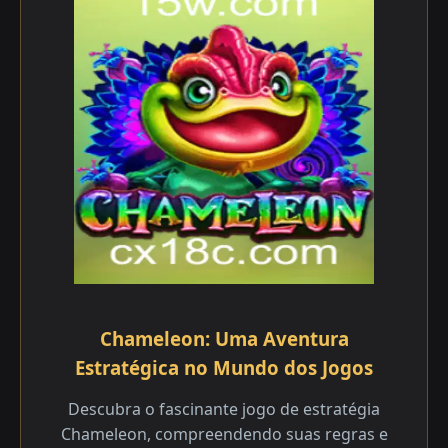
Chameleon: Uma Aventura
Estratégica no Mundo dos Jogos
Descubra o fascinante jogo de estratégia
Chameleon, compreendendo suas regras e