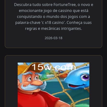
Descubra tudo sobre FortuneTree, o novo e
emocionante jogo de cassino que está
conquistando o mundo dos jogos com a
palavra-chave 'c x18 casino'. Conheça suas
regras e mecânicas intrigantes.
2026-03-18