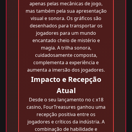
apenas pelas mecânicas de jogo,
mas também pela sua apresentação
visual e sonora. Os gráficos são
desenhados para transportar os
jogadores para um mundo
encantado cheio de mistério e
magia. A trilha sonora,
cuidadosamente composta,
complementa a experiência e
aumenta a imersão dos jogadores.
Impacto e Recepção
Atual
Desde o seu lançamento no c x18
casino, FourTreasures ganhou uma
recepção positiva entre os
jogadores e críticos da indústria. A
combinação de habilidade e