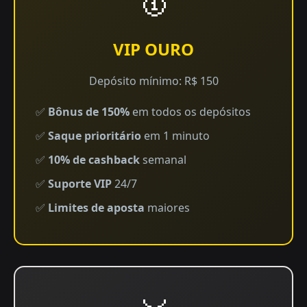
VIP OURO
Depósito mínimo: R$ 150
✅
Bônus de 150%
em todos os depósitos
✅
Saque prioritário
em 1 minuto
✅
10% de cashback
semanal
✅
Suporte VIP
24/7
✅
Limites de aposta
maiores