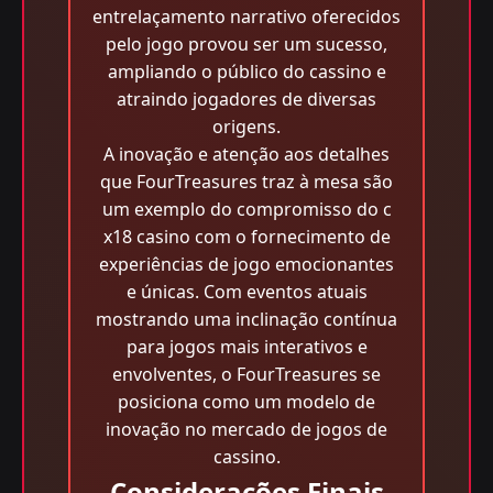
entrelaçamento narrativo oferecidos
pelo jogo provou ser um sucesso,
ampliando o público do cassino e
atraindo jogadores de diversas
origens.
A inovação e atenção aos detalhes
que FourTreasures traz à mesa são
um exemplo do compromisso do c
x18 casino com o fornecimento de
experiências de jogo emocionantes
e únicas. Com eventos atuais
mostrando uma inclinação contínua
para jogos mais interativos e
envolventes, o FourTreasures se
posiciona como um modelo de
inovação no mercado de jogos de
cassino.
Considerações Finais