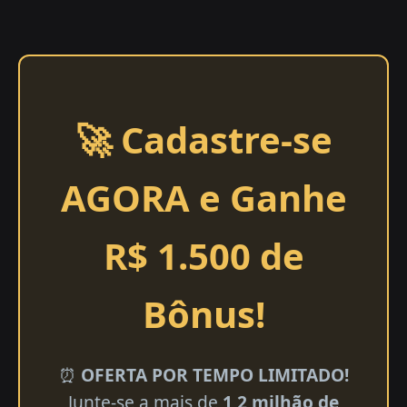
🚀 Cadastre-se
AGORA e Ganhe
R$ 1.500 de
Bônus!
⏰
OFERTA POR TEMPO LIMITADO!
Junte-se a mais de
1,2 milhão de