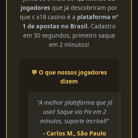
jogadores
que já descobriram por
que c x18 casino é a
plataforma nº
1 de apostas no Brasil
. Cadastro
em 30 segundos, primeiro saque
em 2 minutos!
💬 O que nossos jogadores
dizem
"A melhor plataforma que já
usei! Saque via Pix em 2
minutos, suporte incrível!"
- Carlos M., São Paulo