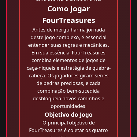
Como Jogar
FourTreasures
Antes de mergulhar na jornada
deste jogo complexo, é essencial
entender suas regras e mecânicas.
Em sua essência, FourTreasures
combina elementos de jogos de
caça-níqueis e estratégia de quebra-
cabeça. Os jogadores giram séries
de pedras preciosas, e cada
combinação bem-sucedida
desbloqueia novos caminhos e
oportunidades.
Objetivo do Jogo
O principal objetivo de
FourTreasures é coletar os quatro