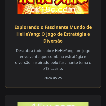
Explorando o Fascinante Mundo de
HeHeYang: O Jogo de Estratégia e
Diversão
Descubra tudo sobre HeHeYang, um jogo
envolvente que combina estratégia e
diversão, inspirado pelo fascinante tema c
x18 casino.
2026-05-25