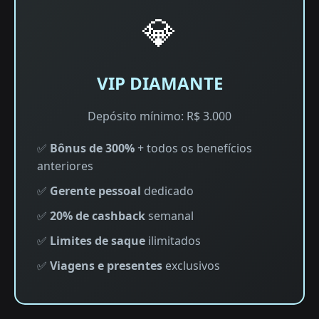
💎
VIP DIAMANTE
Depósito mínimo: R$ 3.000
✅
Bônus de 300%
+ todos os benefícios
anteriores
✅
Gerente pessoal
dedicado
✅
20% de cashback
semanal
✅
Limites de saque
ilimitados
✅
Viagens e presentes
exclusivos