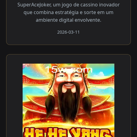
SuperAceJoker, um jogo de cassino inovador
que combina estratégia e sorte em um
ambiente digital envolvente.
2026-03-11