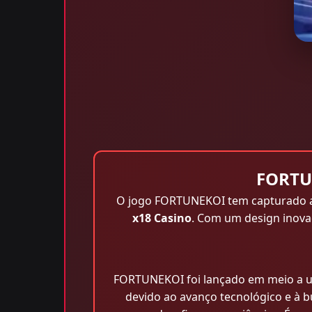
FORTU
O jogo FORTUNEKOI tem capturado a 
x18 Casino
. Com um design inova
FORTUNEKOI foi lançado em meio a um
devido ao avanço tecnológico e à b