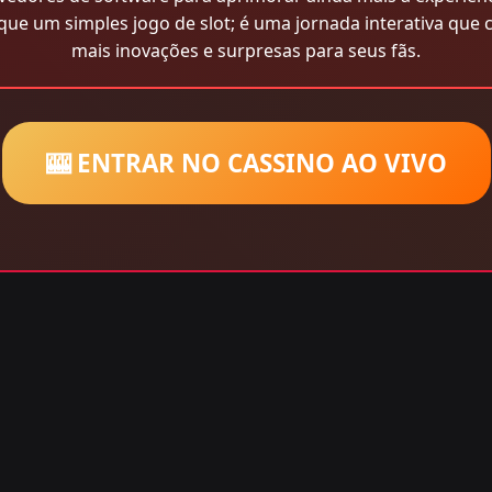
 um simples jogo de slot; é uma jornada interativa que c
mais inovações e surpresas para seus fãs.
🎰 ENTRAR NO CASSINO AO VIVO