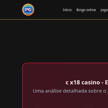
Início
Bingo online
Jogo
c x18 casino 
Uma análise detalhada sobre o