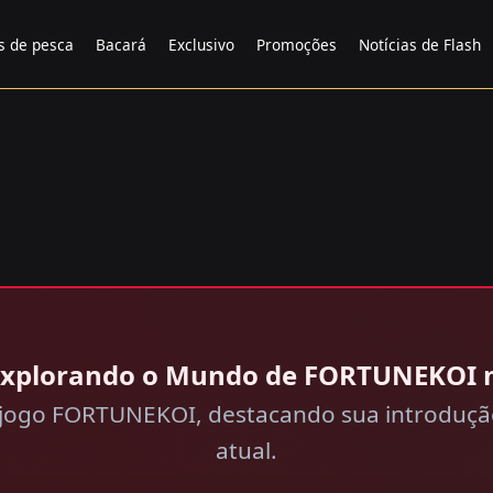
s de pesca
Bacará
Exclusivo
Promoções
Notícias de Flash
- Explorando o Mundo de FORTUNEKOI n
 jogo FORTUNEKOI, destacando sua introdução,
atual.