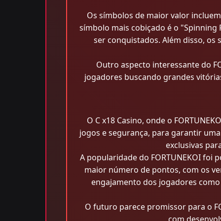
Os símbolos de maior valor incluem
símbolo mais cobiçado é o "Spinning 
ser conquistados. Além disso, os 
Outro aspecto interessante do FO
jogadores buscando grandes vitórias
O C x18 Casino, onde o FORTUNEKOI 
jogos e segurança, para garantir uma
exclusivas par
A popularidade do FORTUNEKOI foi p
maior número de pontos, com os ven
engajamento dos jogadores como 
O futuro parece promissor para o F
com desenvolv