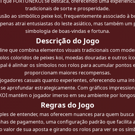
qui que FORTUNEKOI se destaca, oferecendo uma experiência
tradicionais de sorte e prosperidade.
usão ao simbólico peixe koi, frequentemente associado à b
apenas atrai entusiastas do leste asiático, mas também um 
simbologia de boas-vindas e fortuna.
Descrição do Jogo
ine que combina elementos visuais tradicionais com modern
bolos coloridos de peixes koi, moedas douradas e outros íc
ipal é alinhar os símbolos nos rolos para acumular pontos 
proporcionam maiores recompensas.
o jogadores casuais quanto experientes, oferecendo uma int
se aprofundar estrategicamente. Com gráficos impressionan
I mantém o jogador imerso em seu ambiente por longos
Regras do Jogo
les de entender, mas oferecem nuances para quem busca ex
inhas de pagamento, uma configuração padrão que facilita
valor de sua aposta e girando os rolos para ver se os sím