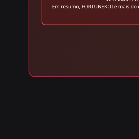
Em resumo, FORTUNEKOI é mais do que