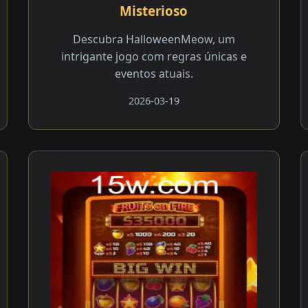
Misterioso
Descubra HalloweenMeow, um
intrigante jogo com regras únicas e
eventos atuais.
2026-03-19