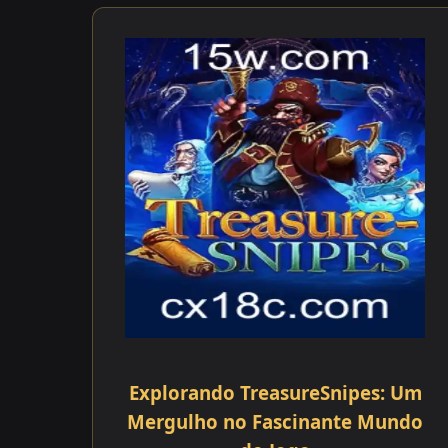
Explorando TreasureSnipes: Um
Mergulho no Fascinante Mundo