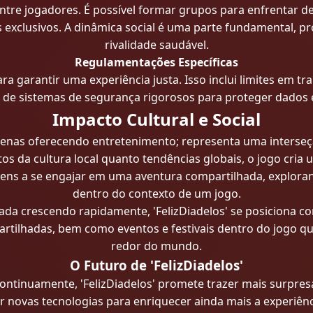
 entre jogadores. É possível formar grupos para enfrentar de
 exclusivos. A dinâmica social é uma parte fundamental, 
rivalidade saudável.
Regulamentações Específicas
ra garantir uma experiência justa. Isso inclui limites em t
 de sistemas de segurança rigorosos para proteger dados 
Impacto Cultural e Social
penas oferecendo entretenimento; representa uma interseção
s da cultura local quanto tendências globais, o jogo cria u
igens a se engajar em uma aventura compartilhada, exploran
dentro do contexto de um jogo.
ada crescendo rapidamente, 'FelizDiadelos' se posiciona c
rtilhadas, bem como eventos e festivais dentro do jogo q
redor do mundo.
O Futuro de 'FelizDiadelos'
ontinuamente, 'FelizDiadelos' promete trazer mais surpre
novas tecnologias para enriquecer ainda mais a experiência