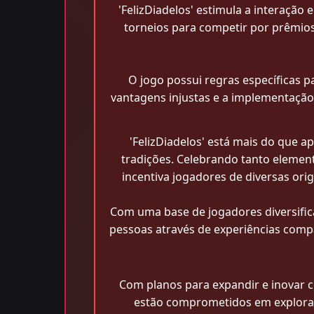
'FelizDiadelos' estimula a interação
torneios para competir por prêmios
O jogo possui regras específicas pa
vantagens injustas e a implementação
'FelizDiadelos' está mais do que a
tradições. Celebrando tanto elemento
incentiva jogadores de diversas or
Com uma base de jogadores diversific
pessoas através de experiências compa
Com planos para expandir e inovar c
estão comprometidos em explorar 