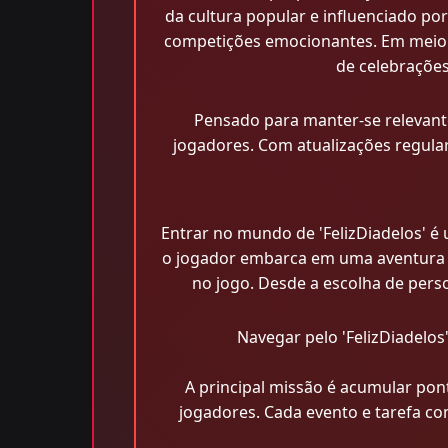
da cultura popular e influenciado po
competições emocionantes. Em meio à 
de celebraçõe
Pensado para manter-se relevante
jogadores. Com atualizações regula
Entrar no mundo de 'FelizDiadelos' é 
o jogador embarca em uma aventura o
no jogo. Desde a escolha de perso
Navegar pelo 'FelizDiadelos
A principal missão é acumular pon
jogadores. Cada evento e tarefa c