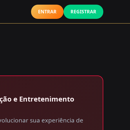
ENTRAR
REGISTRAR
vação e Entretenimento
olucionar sua experiência de