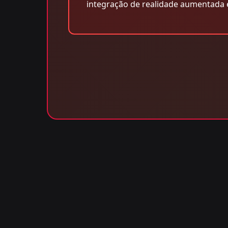
integração de realidade aumentada e