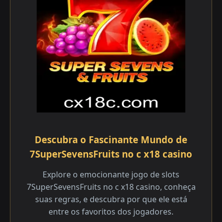
Descubra o Fascinante Mundo de
7SuperSevensFruits no c x18 casino
Explore o emocionante jogo de slots
7SuperSevensFruits no c x18 casino, conheça
suas regras, e descubra por que ele está
entre os favoritos dos jogadores.