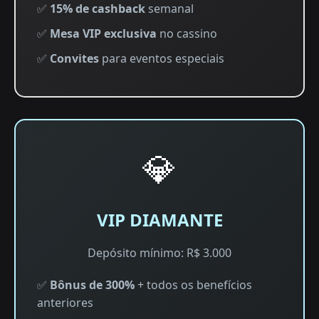
✅
15% de cashback
semanal
✅
Mesa VIP exclusiva
no cassino
✅
Convites
para eventos especiais
💎
VIP DIAMANTE
Depósito mínimo: R$ 3.000
✅
Bônus de 300%
+ todos os benefícios
anteriores