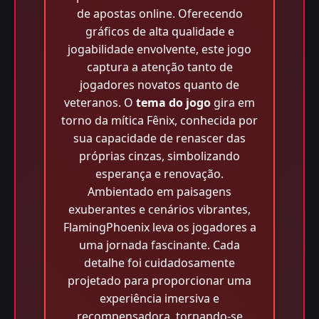
de apostas online. Oferecendo
gráficos de alta qualidade e
jogabilidade envolvente, este jogo
captura a atenção tanto de
jogadores novatos quanto de
veteranos. O
tema do jogo
gira em
torno da mítica Fênix, conhecida por
sua capacidade de renascer das
próprias cinzas, simbolizando
esperança e renovação.
Ambientado em paisagens
exuberantes e cenários vibrantes,
FlamingPhoenix leva os jogadores a
uma jornada fascinante. Cada
detalhe foi cuidadosamente
projetado para proporcionar uma
experiência imersiva e
recompensadora, tornando-se