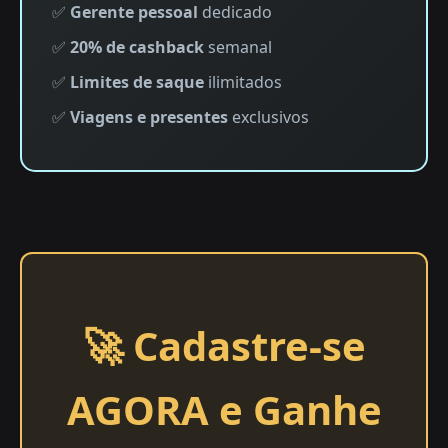
✅
Gerente pessoal
dedicado
✅
20% de cashback
semanal
✅
Limites de saque
ilimitados
✅
Viagens e presentes
exclusivos
🚀 Cadastre-se
AGORA e Ganhe