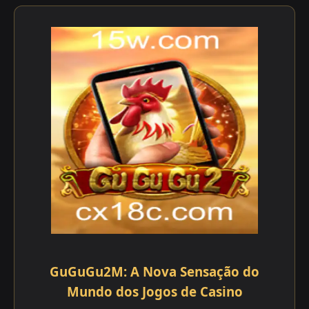
GuGuGu2M: A Nova Sensação do
Mundo dos Jogos de Casino