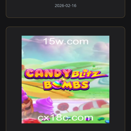
2026-02-16