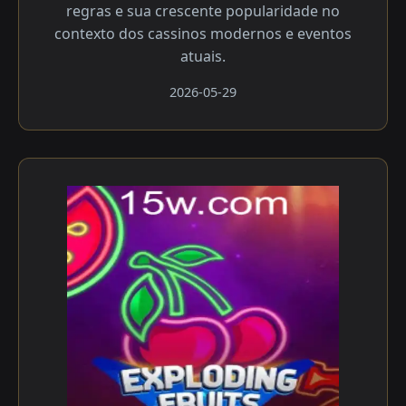
regras e sua crescente popularidade no
contexto dos cassinos modernos e eventos
atuais.
2026-05-29