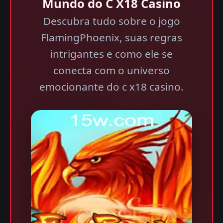
Mundo do C X18 Casino
Descubra tudo sobre o jogo
FlamingPhoenix, suas regras
intrigantes e como ele se
conecta com o universo
emocionante do c x18 casino.