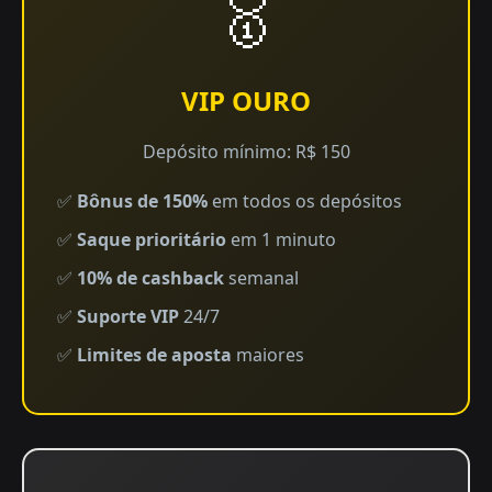
🥇
VIP OURO
Depósito mínimo: R$ 150
✅
Bônus de 150%
em todos os depósitos
✅
Saque prioritário
em 1 minuto
✅
10% de cashback
semanal
✅
Suporte VIP
24/7
✅
Limites de aposta
maiores