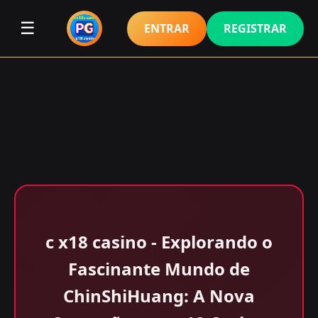
☰
ENTRAR
REGISTRAR
c x18 casino - Explorando o
Fascinante Mundo de
ChinShiHuang: A Nova