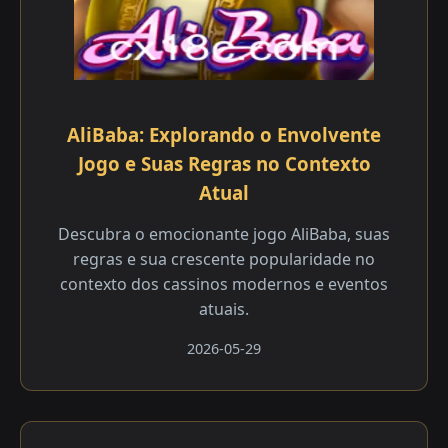
AliBaba: Explorando o Envolvente
Jogo e Suas Regras no Contexto
Atual
Descubra o emocionante jogo AliBaba, suas
regras e sua crescente popularidade no
contexto dos cassinos modernos e eventos
atuais.
2026-05-29