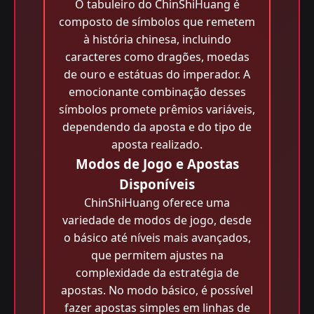
O tabuleiro do ChinShiHuang é
composto de símbolos que remetem
à história chinesa, incluindo
caracteres como dragões, moedas
de ouro e estátuas do imperador. A
emocionante combinação desses
símbolos promete prêmios variáveis,
dependendo da aposta e do tipo de
aposta realizado.
Modos de Jogo e Apostas
Disponíveis
ChinShiHuang oferece uma
variedade de modos de jogo, desde
o básico até níveis mais avançados,
que permitem ajustes na
complexidade da estratégia de
apostas. No modo básico, é possível
fazer apostas simples em linhas de