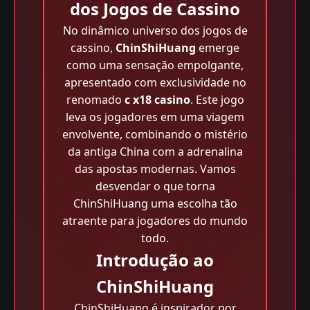
dos Jogos de Cassino
No dinâmico universo dos jogos de
cassino,
ChinShiHuang
emerge
como uma sensação empolgante,
apresentado com exclusividade no
renomado
c x18 casino
. Este jogo
leva os jogadores em uma viagem
envolvente, combinando o mistério
da antiga China com a adrenalina
das apostas modernas. Vamos
desvendar o que torna
ChinShiHuang uma escolha tão
atraente para jogadores do mundo
todo.
Introdução ao
ChinShiHuang
ChinShiHuang é inspirador por