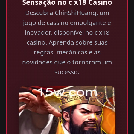
Sensação no c x18 Casino
Descubra ChinShiHuang, um
jogo de cassino empolgante e
inovador, disponível no c x18
casino. Aprenda sobre suas
regras, mecânicas e as
novidades que o tornaram um
sucesso.