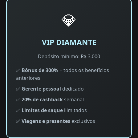
💎
VIP DIAMANTE
Depósito mínimo: R$ 3.000
✅
Bônus de 300%
+ todos os benefícios
anteriores
✅
Gerente pessoal
dedicado
✅
20% de cashback
semanal
✅
Limites de saque
ilimitados
✅
Viagens e presentes
exclusivos