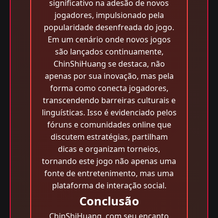
significativo na adesão de novos
jogadores, impulsionado pela
popularidade desenfreada do jogo.
Em um cenário onde novos jogos
são lançados continuamente,
ChinShiHuang se destaca, não
apenas por sua inovação, mas pela
forma como conecta jogadores,
transcendendo barreiras culturais e
linguísticas. Isso é evidenciado pelos
fóruns e comunidades online que
discutem estratégias, partilham
dicas e organizam torneios,
tornando este jogo não apenas uma
fonte de entretenimento, mas uma
plataforma de interação social.
Conclusão
ChinShiHuang, com seu encanto