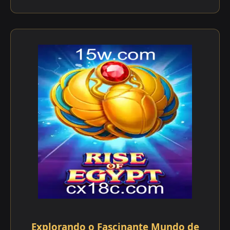
Explorando o Fascinante Mundo de