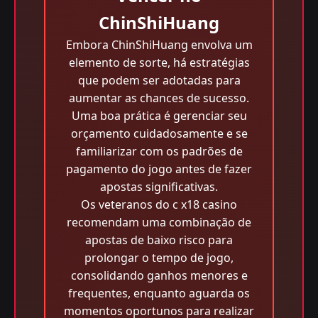
ChinShiHuang
Embora ChinShiHuang envolva um
elemento de sorte, há estratégias
que podem ser adotadas para
aumentar as chances de sucesso.
Uma boa prática é gerenciar seu
orçamento cuidadosamente e se
familiarizar com os padrões de
pagamento do jogo antes de fazer
apostas significativas.
Os veteranos do c x18 casino
recomendam uma combinação de
apostas de baixo risco para
prolongar o tempo de jogo,
consolidando ganhos menores e
frequentes, enquanto aguarda os
momentos oportunos para realizar