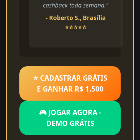
cashback toda semana."
- Roberto S., Brasília
⭐⭐⭐⭐⭐
⭐ CADASTRAR GRÁTIS
E GANHAR R$ 1.500
🎮 JOGAR AGORA -
DEMO GRÁTIS