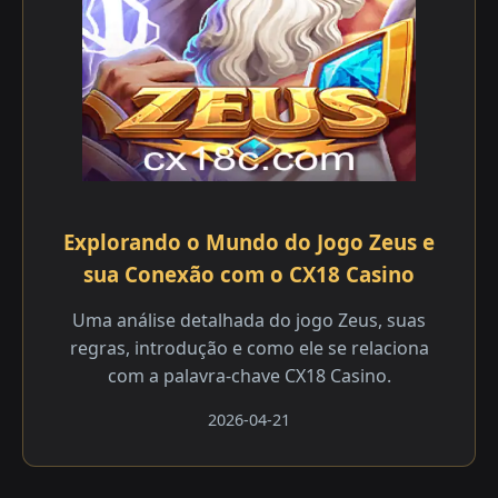
Explorando o Mundo do Jogo Zeus e
sua Conexão com o CX18 Casino
Uma análise detalhada do jogo Zeus, suas
regras, introdução e como ele se relaciona
com a palavra-chave CX18 Casino.
2026-04-21