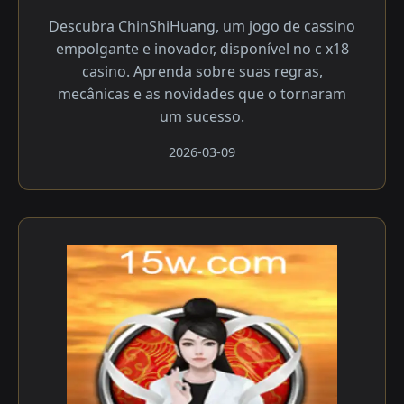
Descubra ChinShiHuang, um jogo de cassino
empolgante e inovador, disponível no c x18
casino. Aprenda sobre suas regras,
mecânicas e as novidades que o tornaram
um sucesso.
2026-03-09