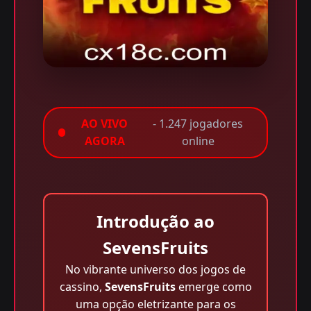
AO VIVO
- 1.247 jogadores
AGORA
online
Introdução ao
SevensFruits
No vibrante universo dos jogos de
cassino,
SevensFruits
emerge como
uma opção eletrizante para os