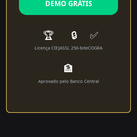
DEMO GRÁTIS
🏆
🔒
✅
Licença CIEJA
SSL 256-bit
eCOGRA
🏦
Aprovado pelo Banco Central