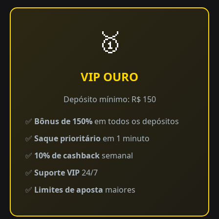
🥇
VIP OURO
Depósito mínimo: R$ 150
✅
Bônus de 150%
em todos os depósitos
✅
Saque prioritário
em 1 minuto
✅
10% de cashback
semanal
✅
Suporte VIP
24/7
✅
Limites de aposta
maiores