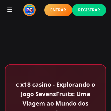
☰
ENTRAR
REGISTRAR
c x18 casino - Explorando o
Jogo SevensFruits: Uma
Viagem ao Mundo dos