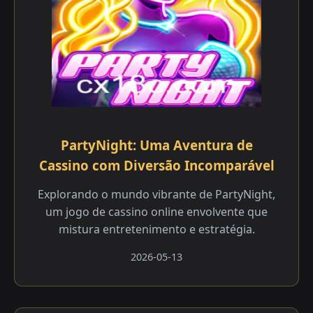
PartyNight: Uma Aventura de
Cassino com Diversão Incomparável
Explorando o mundo vibrante de PartyNight,
um jogo de cassino online envolvente que
mistura entretenimento e estratégia.
2026-05-13