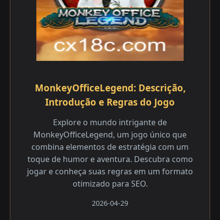
MonkeyOfficeLegend: Descrição,
Introdução e Regras do Jogo
Explore o mundo intrigante de
MonkeyOfficeLegend, um jogo único que
combina elementos de estratégia com um
toque de humor e aventura. Descubra como
jogar e conheça suas regras em um formato
otimizado para SEO.
2026-04-29