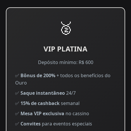
🥈
VIP PLATINA
Depósito mínimo: R$ 600
✅
Bônus de 200%
+ todos os benefícios do
Ouro
✅
Saque instantâneo
24/7
✅
15% de cashback
semanal
✅
Mesa VIP exclusiva
no cassino
✅
Convites
para eventos especiais